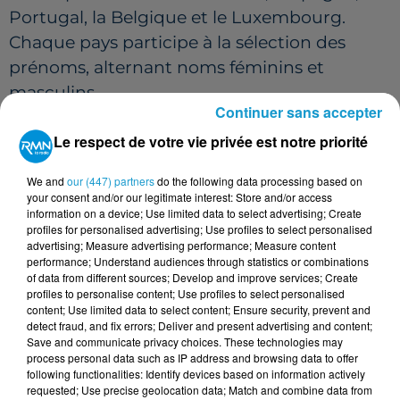
Portugal, la Belgique et le Luxembourg.
Chaque pays participe à la sélection des
prénoms, alternant noms féminins et
masculins.
Continuer sans accepter
COMMENT UNE TEMPÊTE EST-ELLE
Le respect de votre vie privée est notre priorité
BAPTISÉE ?
We and
our (447) partners
do the following data processing based on
Lorsqu’une dépression est susceptible
your consent and/or our legitimate interest: Store and/or access
d’entraîner des vents violents et de
information on a device; Use limited data to select advertising; Create
profiles for personalised advertising; Use profiles to select personalised
déclencher des vigilances étendues, le
advertising; Measure advertising performance; Measure content
service météo du pays le plus concerné lui
performance; Understand audiences through statistics or combinations
of data from different sources; Develop and improve services; Create
attribue le prénom suivant sur la liste.
profiles to personalise content; Use profiles to select personalised
content; Use limited data to select content; Ensure security, prevent and
Ainsi, Pedro n’a pas été choisi pour une
detect fraud, and fix errors; Deliver and present advertising and content;
raison particulière : il correspond
Save and communicate privacy choices. These technologies may
process personal data such as IP address and browsing data to offer
simplement à l’ordre alphabétique prévu
following functionalities: Identify devices based on information actively
pour la saison en cours.
requested; Use precise geolocation data; Match and combine data from