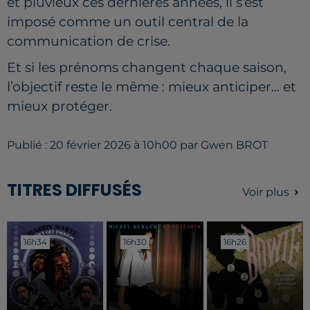
et pluvieux ces dernières années, il s’est
imposé comme un outil central de la
communication de crise.
Et si les prénoms changent chaque saison,
l’objectif reste le même : mieux anticiper… et
mieux protéger.
Publié : 20 février 2026 à 10h00 par Gwen BROT
TITRES DIFFUSÉS
Voir plus
16h34
16h34
16h30
16h30
16h26
16h26