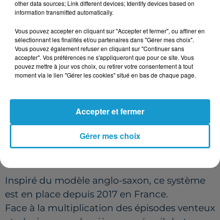
other data sources; Link different devices; Identify devices based on
UN OUTIL POUR MIEUX ALERTER
information transmitted automatically.
Vous pouvez accepter en cliquant sur "Accepter et fermer", ou affiner en
Donner un prénom à une tempête n’a rien
sélectionnant les finalités et/ou partenaires dans "Gérer mes choix".
d’anecdotique.
Vous pouvez également refuser en cliquant sur "Continuer sans
accepter". Vos préférences ne s'appliqueront que pour ce site. Vous
Cela permet aux médias, aux autorités et au
pouvez mettre à jour vos choix, ou retirer votre consentement à tout
grand public de parler du même événement
moment via le lien "Gérer les cookies" situé en bas de chaque page.
sans confusion, surtout lorsque plusieurs
perturbations se succèdent.
Accepter et fermer
Un nom court, facile à retenir, qui favorise la
diffusion rapide des consignes de sécurité.
Gérer mes choix
UNE PRATIQUE DÉSORMAIS BIEN
ANCRÉE
Inspiré du modèle anglo-saxon, ce système
est en place depuis 2017 en France.
Face à la multiplication des épisodes venteux