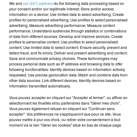
L’ASSOCIATION
We and
our (447) partners
do the following data processing based on
your consent and/or our legitimate interest: Store and/or access
Valérie Le THUAUT, représentante des
information on a device; Use limited data to select advertising; Create
profiles for personalised advertising; Use profiles to select personalised
sociétés BSA et MAURY, a eu l’honneur de
advertising; Measure advertising performance; Measure content
remettre un chèque de 700 € à Etienne
performance; Understand audiences through statistics or combinations
of data from different sources; Develop and improve services; Create
CAIGNARD, responsable départemental de
profiles to personalise content; Use profiles to select personalised
l’Association « Les Virades de l’Espoir –
content; Use limited data to select content; Ensure security, prevent and
detect fraud, and fix errors; Deliver and present advertising and content;
Vaincre la Mucoviscidose ».
Save and communicate privacy choices. These technologies may
process personal data such as IP address and browsing data to offer
Ce don permettra à l’association de financer
following functionalities: Identify devices based on information actively
requested; Use precise geolocation data; Match and combine data from
des actions en faveur des personnes
other data sources; Link different devices; Identify devices based on
atteintes de mucoviscidose et de poursuivre
information transmitted automatically.
son combat contre cette maladie génétique
Vous pouvez accepter en cliquant sur "Accepter et fermer", ou affiner en
rare.
sélectionnant les finalités et/ou partenaires dans "Gérer mes choix".
Vous pouvez également refuser en cliquant sur "Continuer sans
accepter". Vos préférences ne s'appliqueront que pour ce site. Vous
pouvez mettre à jour vos choix, ou retirer votre consentement à tout
moment via le lien "Gérer les cookies" situé en bas de chaque page.