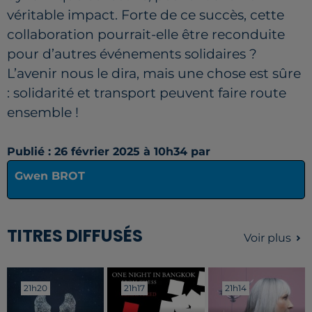
véritable impact. Forte de ce succès, cette
collaboration pourrait-elle être reconduite
pour d’autres événements solidaires ?
L’avenir nous le dira, mais une chose est sûre
: solidarité et transport peuvent faire route
ensemble !
Publié : 26 février 2025 à 10h34 par
Gwen BROT
TITRES DIFFUSÉS
Voir plus
21h20
21h20
21h17
21h17
21h14
21h14