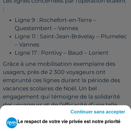
Les lignes concernées par l’opération étaient
:
Ligne 9 : Rochefort-en-Terre –
Questembert – Vannes
Ligne 11 : Saint-Jean-Brévelay – Plumelec
– Vannes
Ligne 17 : Pontivy – Baud – Lorient
Grâce à une mobilisation exemplaire des
usagers, près de 2 300 voyageurs ont
emprunté ces lignes durant la période des
vacances scolaires de Noël. Un bel
engagement qui témoigne de la solidarité
des voyageurs et de l’efficacité d’une telle
Continuer sans accepter
initiative.
Le respect de votre vie privée est notre priorité
UNE CONTRIBUTION PRÉCIEUSE POUR