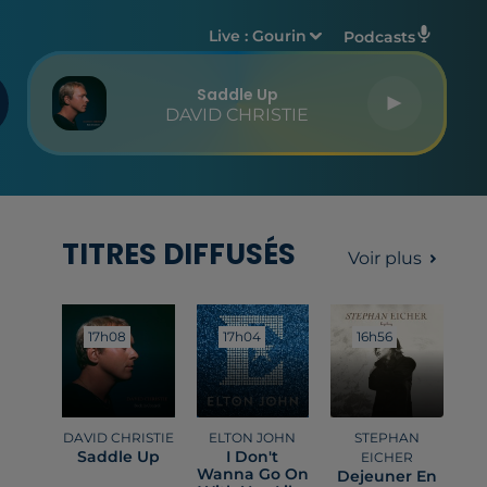
Live :
Gourin
Podcasts
Saddle Up
DAVID CHRISTIE
TITRES DIFFUSÉS
Voir plus
17h08
17h08
17h04
17h04
16h56
16h56
DAVID CHRISTIE
ELTON JOHN
STEPHAN
Saddle Up
I Don't
EICHER
Wanna Go On
Dejeuner En