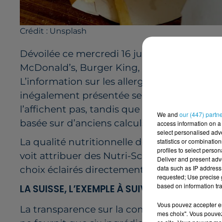
Crédit :
Unsplash
Dévoilée ce mercredi 16 juillet,
l’enquête m
McDonald’s, Burger King, KFC et Quick me
L’information sur les allergènes est incompl
inégalement présentée selon les supports. 
l’affichent pas, tandis que McDonald’s et 
We and
our (447) partn
basée sur d’anciens calculs.
access information on a 
select personalised ad
La qualité nutritionnelle des produits es
statistics or combinatio
profiles to select person
voit attribuer des Nutri-Scores défavorables
Deliver and present adv
data such as IP address 
choix éclairés directement depuis la carte.
requested; Use precise g
based on information tra
LA SUISSE, L’EXEMPLE À SUIVRE
Vous pouvez accepter en 
La transparence sur la composition des pro
mes choix". Vous pouvez