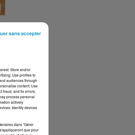
uer sans accepter
t
erest: Store and/or
tising; Use profiles to
tand audiences through
se
personalise content; Use
 fraud, and fix errors;
s
 may process personal
mation actively
vices; Identify devices
rtenaires dans "Gérer
s'appliqueront que pour