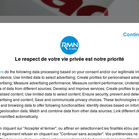
enée par l’UFC-Que Choisir
auprès de
Contin
t en lumière de nombreuses carences.
ète, parfois complexe à consulter et très
Le respect de votre vie privée est notre priorité
Sur le Nutri-Score, Quick et Burger King ne
KFC proposent une information partielle, souven
ers
do the following data processing based on your consent and/or our legitimate int
device; Use limited data to select advertising; Create profiles for personalised adver
vertising; Measure advertising performance; Measure content performance; Unders
t globalement médiocre. Une majorité de menus 
ns of data from different sources; Develop and improve services; Create profiles to 
alised content; Use limited data to select content; Ensure security, prevent and detect
, et aucun affichage clair ne permet de faire de
ertising and content; Save and communicate privacy choices. These technologies
and browsing data to offer following functionalities: Identify devices based on infor
eolocation data; Match and combine data from other data sources; Link different de
nsmitted automatically.
cliquant sur "Accepter et fermer", ou affiner en sélectionnant les finalités et/ou pa
duits reste très limitée. En France, McDonald’s
 également refuser en cliquant sur "Continuer sans accepter". Vos préférences ne 