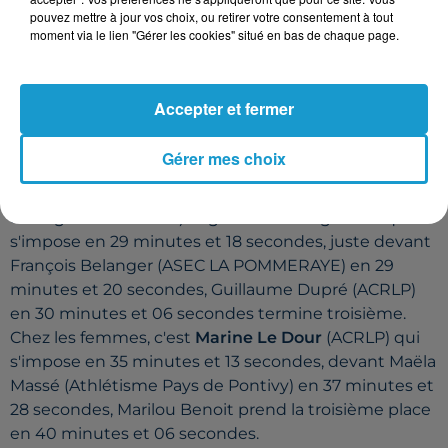
Charline Le Guilloux, vainqueur du 14km chez les
pouvez mettre à jour vos choix, ou retirer votre consentement à tout
femmes.
moment via le lien "Gérer les cookies" situé en bas de chaque page.
Accepter et fermer
Gérer mes choix
Sur le 8km, c'est
Mewen Le Labourier
(Haute
Bretagne Athlétisme) originaire de Malguénac qui
s'impose en 29 minutes et 18 secondes, juste devant
François Belanger (
ASEC
LA
POMMERAYE
) en 29
minutes et 20 secondes, Guillaume Dupré (ACRLP)
en 30 minutes et 06 secondes termine troisième.
Chez les femmes, c'est
Marine Le Dour
(ACRLP) qui
s'impose en 35 minutes et 13 secondes, devant Maëla
Massé (Athlétisme Pays de Pontivy) en 37 minutes et
28 secondes, Marilou Benoit prend la troisième place
en 40 minutes et 06 secondes.