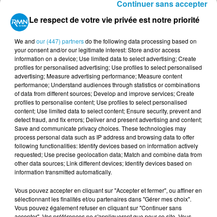
Continuer sans accepter
Sébastien Le Cocq
(Pontivy Triathlon) qui s'impose
en 54 minutes 09 secondes et 11 centièmes, juste
Le respect de votre vie privée est notre priorité
devant Théo Noel (Athlétisme Pays de Pontivy) en 54
minutes 09 secondes et 27 centièmes, Sylvain Hervé
We and
our (447) partners
do the following data processing based on
your consent and/or our legitimate interest: Store and/or access
en 57 minutes 19 secondes et 64 centièmes se classe
information on a device; Use limited data to select advertising; Create
troisième. Chez les femmes, c'est
Charline Le
profiles for personalised advertising; Use profiles to select personalised
Guilloux
(Quéven Aathlétisme) qui rempore la
advertising; Measure advertising performance; Measure content
performance; Understand audiences through statistics or combinations
course en 1 heure 03 minutes et 42 secondes, devant
of data from different sources; Develop and improve services; Create
Carole Nicolas en 1 heure 04 minutes et 49 secondes,
profiles to personalise content; Use profiles to select personalised
Inès Zas prend la troisème place en 1 heure 11
content; Use limited data to select content; Ensure security, prevent and
detect fraud, and fix errors; Deliver and present advertising and content;
minutes et 42 secondes.
Save and communicate privacy choices. These technologies may
process personal data such as IP address and browsing data to offer
following functionalities: Identify devices based on information actively
Sébastien Le Cocq, vainqueur du 14km chez les
requested; Use precise geolocation data; Match and combine data from
hommes.
other data sources; Link different devices; Identify devices based on
information transmitted automatically.
Vous pouvez accepter en cliquant sur "Accepter et fermer", ou affiner en
sélectionnant les finalités et/ou partenaires dans "Gérer mes choix".
Vous pouvez également refuser en cliquant sur "Continuer sans
accepter". Vos préférences ne s'appliqueront que pour ce site. Vous