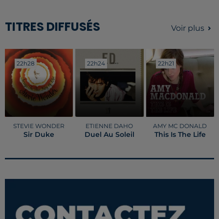
TITRES DIFFUSÉS
Voir plus
22h28
22h28
22h24
22h24
22h21
22h21
STEVIE WONDER
ETIENNE DAHO
AMY MC DONALD
Sir Duke
Duel Au Soleil
This Is The Life