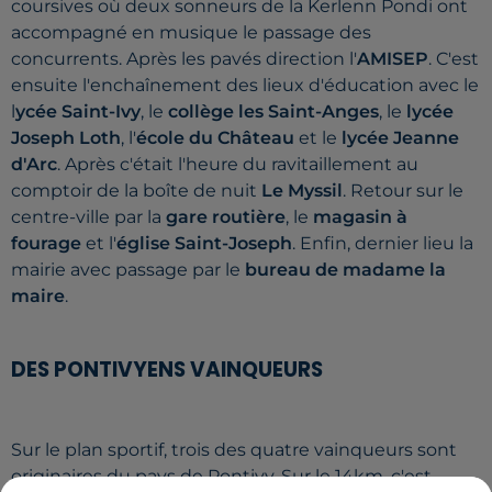
coursives où deux sonneurs de la
Kerlenn
Pondi
ont
accompagné en musique le passage des
concurrents. Après les pavés direction l'
AMISEP
. C'est
ensuite l'enchaînement des lieux d'éducation avec le
l
ycée Saint-Ivy
, le
collège les Saint-Anges
, le
lycée
Joseph Loth
, l'
école du Château
et le
lycée Jeanne
d'Arc
. Après c'était l'heure du ravitaillement au
comptoir de la boîte de nuit
Le Myssil
. Retour sur le
centre-ville par la
gare routière
, le
magasin à
fourage
et l'
église Saint-Joseph
. Enfin, dernier lieu la
mairie avec passage par le
bureau de madame la
maire
.
DES PONTIVYENS VAINQUEURS
Sur le plan sportif, trois des quatre vainqueurs sont
originaires du pays de Pontivy. Sur le 14km, c'est