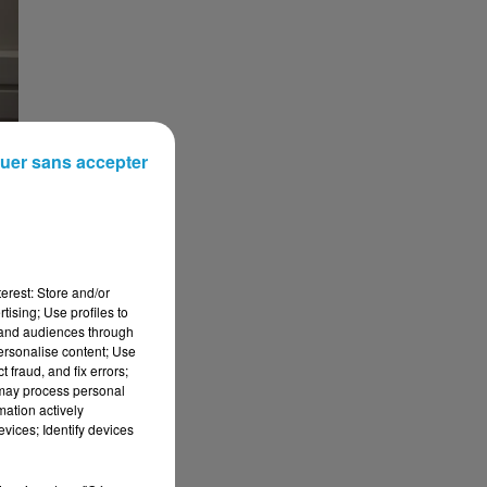
uer sans accepter
erest: Store and/or
tising; Use profiles to
tand audiences through
personalise content; Use
 fraud, and fix errors;
 may process personal
mation actively
vices; Identify devices