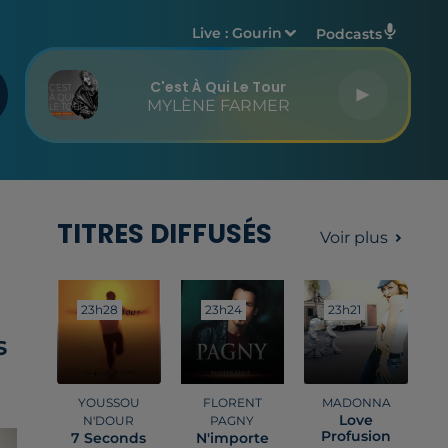
Live :
Gourin
Podcasts
C'est À Qui Le Tour
MYLÈNE FARMER
TITRES DIFFUSÉS
Voir plus
23h28
23h28
23h24
23h24
23h21
23h21
s
YOUSSOU
FLORENT
MADONNA
Love
N'DOUR
PAGNY
Profusion
7 Seconds
N'importe