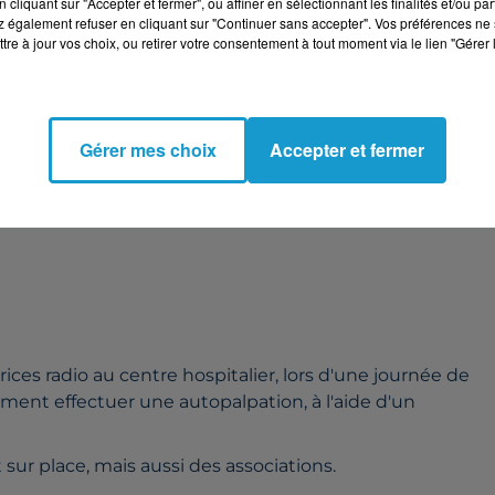
cliquant sur "Accepter et fermer", ou affiner en sélectionnant les finalités et/ou pa
 sein.
 également refuser en cliquant sur "Continuer sans accepter". Vos préférences ne 
tre à jour vos choix, ou retirer votre consentement à tout moment via le lien "Gérer 
Gérer mes choix
Accepter et fermer
ices radio au centre hospitalier, lors d'une journée de
ment effectuer une autopalpation, à l'aide d'un
sur place, mais aussi des associations.