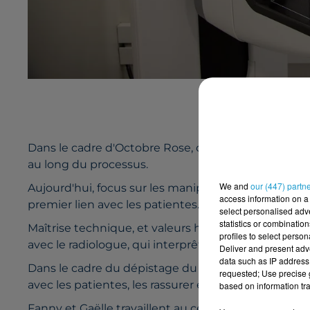
Dans le cadre d'Octobre Rose, on s'intéresse sur R
au long du processus.
We and
our (447) partn
Aujourd'hui, focus sur les manipulatrices radio. Ce 
access information on a 
premier lien avec les patientes.
select personalised ad
statistics or combinatio
Maîtrise technique, et valeurs humaines, les manipul
profiles to select person
avec le radiologue, qui interprête les résultats avan
Deliver and present adv
data such as IP address 
Dans le cadre du dépistage du cancer du sein, leur
requested; Use precise g
avec les patientes, les rassurer également.
based on information tra
Fanny et Gaëlle travaillent au centre hospitalier du