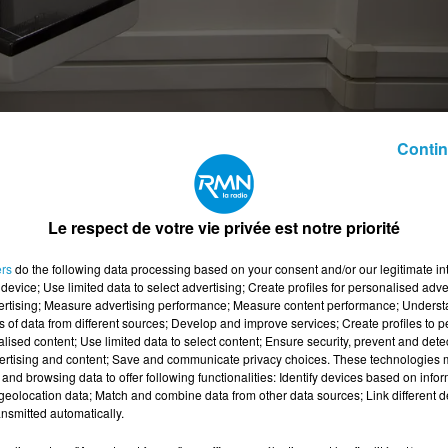
Contin
MN à celles et ceux qui accompagnent les patientes tout
Le respect de votre vie privée est notre priorité
ers
do the following data processing based on your consent and/or our legitimate int
sont elles qui réalisent les mammographies et qui sont le
device; Use limited data to select advertising; Create profiles for personalised adver
vertising; Measure advertising performance; Measure content performance; Unders
ns of data from different sources; Develop and improve services; Create profiles to 
ateurs (trices) de radiologie travaillent en collaboration
alised content; Use limited data to select content; Ensure security, prevent and detect
t de les révéler aux patients.
ertising and content; Save and communicate privacy choices. These technologies
and browsing data to offer following functionalities: Identify devices based on infor
 rôle est notamment d'instaurer un climat de confiance
eolocation data; Match and combine data from other data sources; Link different de
nsmitted automatically.
 Centre Bretagne, elles parlent de leur métier, mais aussi