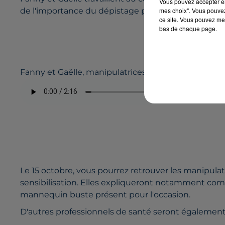
Vous pouvez accepter en 
de l'importance du dépistage précoce du cancer du
mes choix". Vous pouvez
ce site. Vous pouvez met
bas de chaque page.
Fanny et Gaëlle, manipulatrices radio
Le 15 octobre, vous pourrez retrouver les manipulatr
sensibilisation. Elles expliqueront notamment com
mannequin buste présent pour l'occasion.
D'autres professionnels de santé seront également 