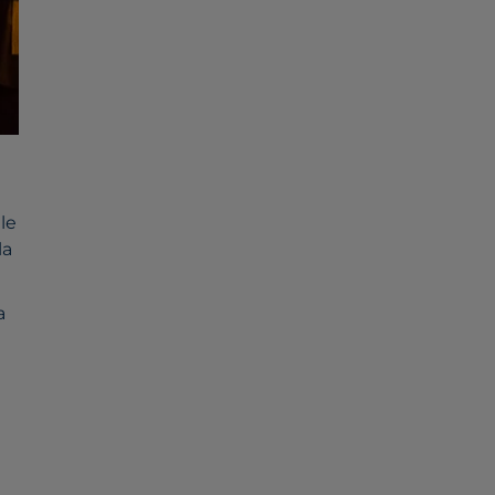
le
la
a