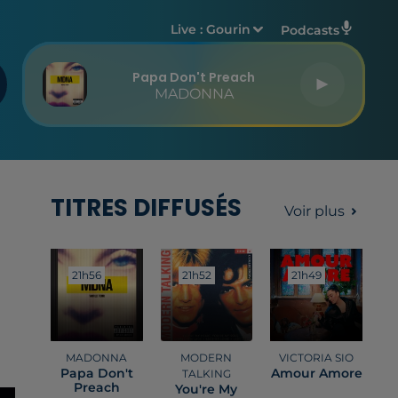
Live :
Gourin
Podcasts
Papa Don't Preach
MADONNA
TITRES DIFFUSÉS
Voir plus
21h56
21h56
21h52
21h52
21h49
21h49
MADONNA
MODERN
VICTORIA SIO
Papa Don't
Amour Amore
TALKING
Preach
You're My