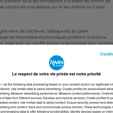
 s’endort sous les frondaisons à la lisière de la forêt de
de construire une abbaye sur le lieu même où il s’est
gne vient de s’achever, l’abbaye est en plein
e que les retombées économiques profitent à toute la
ire. Mais la fin du conflit breton à démobilisé bon nombr
itise.
Contin
rique de Guerlédan est inauguré le 12 octobre 1930. 55
Le respect de votre vie privée est notre priorité
 la vallée.
ers
do the following data processing based on your consent and/or our legitimate int
device; Use limited data to select advertising; Create profiles for personalised adver
ombe en ruine. Il faut attendre la venue en 1683 de
vertising; Measure advertising performance; Measure content performance; Unders
s qui décide de s’installer et de vivre à Bon-Repos. Il
ns of data from different sources; Develop and improve services; Create profiles to 
alised content; Use limited data to select content; Ensure security, prevent and detect
a personne. Il va, pour des raisons de prestige, construi
ertising and content; Save and communicate privacy choices. These technologies
and browsing data to offer following functionalities: Identify devices based on infor