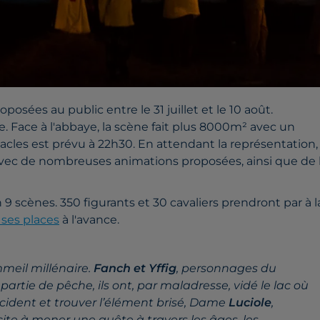
osées au public entre le 31 juillet et le 10 août.
e. Face à l'abbaye, la scène fait plus 8000m² avec un
cles est prévu à 22h30. En attendant la représentation, 
avec de nombreuses animations proposées, ainsi que de 
9 scènes. 350 figurants et 30 cavaliers prendront par à l
 ses places
à l'avance.
mmeil millénaire.
Fanch et Yffig
, personnages du
 partie de pêche, ils ont, par maladresse, vidé le lac où
ccident et trouver l’élément brisé, Dame
Luciole
,
ite à mener une quête à travers les âges, les