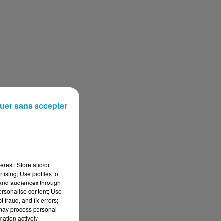
e
uer sans accepter
erest: Store and/or
tising; Use profiles to
tand audiences through
personalise content; Use
 fraud, and fix errors;
re
 may process personal
mation actively