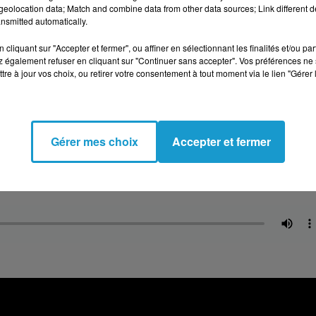
eolocation data; Match and combine data from other data sources; Link different de
nsmitted automatically.
ormée alors en manufacture, est saccagée par une centaine
cliquant sur "Accepter et fermer", ou affiner en sélectionnant les finalités et/ou pa
 également refuser en cliquant sur "Continuer sans accepter". Vos préférences ne 
tre à jour vos choix, ou retirer votre consentement à tout moment via le lien "Gérer 
Gérer mes choix
Accepter et fermer
cebook
!