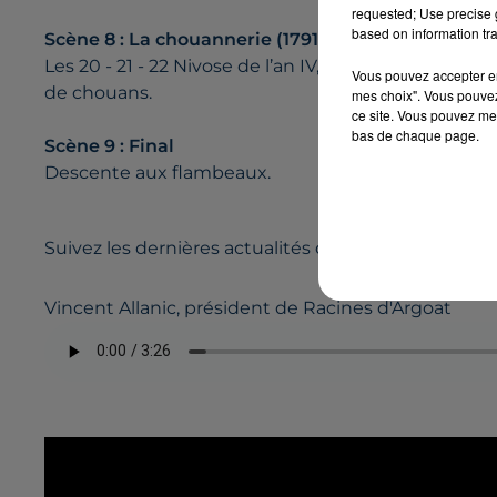
requested; Use precise g
based on information tra
Scène 8 : La chouannerie (1791)
Les 20 - 21 - 22 Nivose de l’an IV, l'abbaye, transf
Vous pouvez accepter en 
de chouans.
mes choix". Vous pouvez
ce site. Vous pouvez met
bas de chaque page.
Scène 9 : Final
Descente aux flambeaux.
Suivez les dernières actualités du spectacle sur
Fa
Vincent Allanic, président de Racines d'Argoat