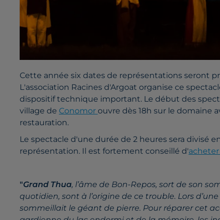
Cette année six dates de représentations seront prop
L'association Racines d'Argoat organise ce spectacl
dispositif technique important. Le début des specta
village de
Conomor
ouvre dès 18h sur le domaine 
restauration.
Le spectacle d'une durée de 2 heures sera divisé en 
représentation. Il est fortement conseillé d'
acheter
"
Grand Thua
, l’âme de Bon-Repos, sort de son so
quotidien, sont à l’origine de ce trouble. Lors d’une
sommeillait le géant de pierre. Pour réparer cet a
gardienne du lac endormi et de la mémoire, les inc