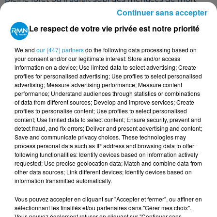
avant d’être violemment frappé à coups de crosse de
Continuer sans accepter
revolver. Après son supplice, il a été abandonné sur le
Le respect de votre vie privée est notre priorité
lieu même de son enlèvement.
UN SUSPECT INTERPELLÉ
We and
our (447) partners
do the following data processing based on
your consent and/or our legitimate interest: Store and/or access
information on a device; Use limited data to select advertising; Create
Criblé d’ecchymoses, la victime s’est rendue par elle-
profiles for personalised advertising; Use profiles to select personalised
même à l’hôpital de Saint-Nazaire avant de déposer
advertising; Measure advertising performance; Measure content
performance; Understand audiences through statistics or combinations
plainte au commissariat de La Baule. Deux semaines
of data from different sources; Develop and improve services; Create
plus tard, un suspect, identifié comme le
profiles to personalise content; Use profiles to select personalised
commanditaire présumé de l’agression, a été
content; Use limited data to select content; Ensure security, prevent and
detect fraud, and fix errors; Deliver and present advertising and content;
interpellé.
Save and communicate privacy choices. These technologies may
Contactée par
Presse Océan
, la procureure de la
process personal data such as IP address and browsing data to offer
following functionalities: Identify devices based on information actively
République de Saint-Nazaire a confirmé l’arrestation
requested; Use precise geolocation data; Match and combine data from
mais n’a pas donné plus de précisions sur le mobile.
other data sources; Link different devices; Identify devices based on
L’enquête, menée par la police de La Baule, se
information transmitted automatically.
poursuit pour identifier les autres protagonistes et
Vous pouvez accepter en cliquant sur "Accepter et fermer", ou affiner en
comprendre les raisons de cette attaque brutale.
sélectionnant les finalités et/ou partenaires dans "Gérer mes choix".
Vous pouvez également refuser en cliquant sur "Continuer sans