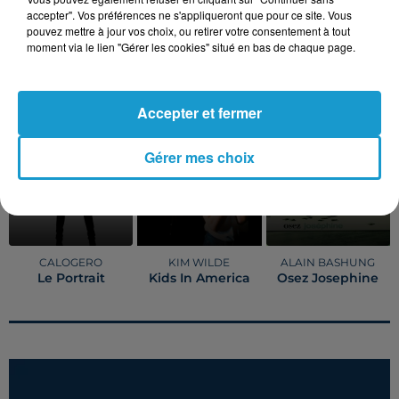
accepter". Vos préférences ne s'appliqueront que pour ce site. Vous
Publié : 7 février 2025 à 18h43 par Dimitri COUTAND
pouvez mettre à jour vos choix, ou retirer votre consentement à tout
moment via le lien "Gérer les cookies" situé en bas de chaque page.
TITRES DIFFUSÉS
Voir plus
Accepter et fermer
5h52
5h52
5h49
5h49
5h46
5h46
Gérer mes choix
CALOGERO
KIM WILDE
ALAIN BASHUNG
Le Portrait
Kids In America
Osez Josephine