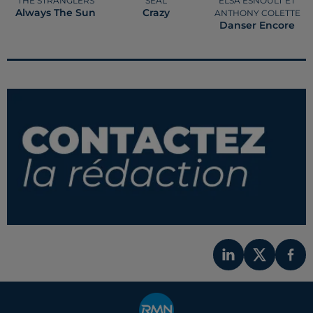
THE STRANGLERS
SEAL
ELSA ESNOULT ET
Always The Sun
Crazy
ANTHONY COLETTE
Danser Encore