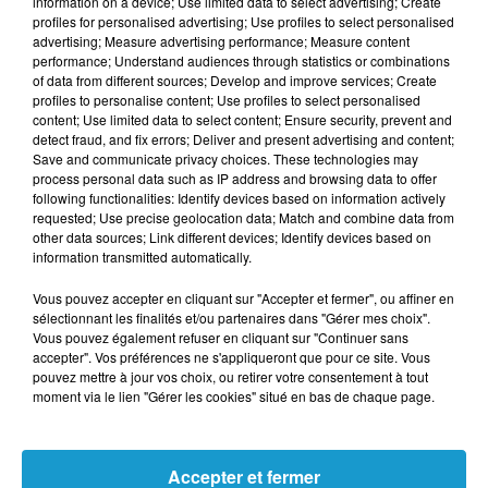
information on a device; Use limited data to select advertising; Create
incidents qui ont terni son image. La Cour
profiles for personalised advertising; Use profiles to select personalised
advertising; Measure advertising performance; Measure content
des comptes, puis l’Assemblée nationale, ont
performance; Understand audiences through statistics or combinations
fini par recommander sa suppression pure
of data from different sources; Develop and improve services; Create
profiles to personalise content; Use profiles to select personalised
et simple.
content; Use limited data to select content; Ensure security, prevent and
detect fraud, and fix errors; Deliver and present advertising and content;
DE NOUVEAUX DISPOSITIFS POUR REMPLACER
Save and communicate privacy choices. These technologies may
LE SNU
process personal data such as IP address and browsing data to offer
following functionalities: Identify devices based on information actively
requested; Use precise geolocation data; Match and combine data from
Sébastien Lecornu préfère parler de
"mise en
other data sources; Link different devices; Identify devices based on
extinction"
plutôt que de suppression. Le
information transmitted automatically.
SNU laisse place à un
"parcours
Vous pouvez accepter en cliquant sur "Accepter et fermer", ou affiner en
d’engagement citoyen"
, dont les contours
sélectionnant les finalités et/ou partenaires dans "Gérer mes choix".
Vous pouvez également refuser en cliquant sur "Continuer sans
restent flous, et dont aucun budget n’a pour
accepter". Vos préférences ne s'appliqueront que pour ce site. Vous
l’instant été annoncé.
pouvez mettre à jour vos choix, ou retirer votre consentement à tout
moment via le lien "Gérer les cookies" situé en bas de chaque page.
En parallèle, le Premier ministre évoque aussi
la création prochaine d’un service militaire
volontaire, destiné aux jeunes adultes de
Accepter et fermer