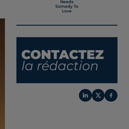
Needs
Somedy To
Love