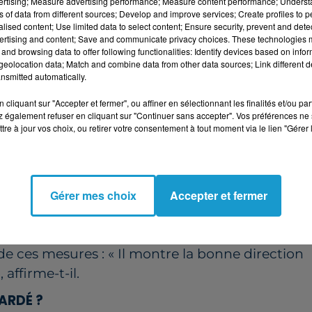
vertising; Measure advertising performance; Measure content performance; Unders
ns of data from different sources; Develop and improve services; Create profiles to 
né à aider financièrement les particuliers,
alised content; Use limited data to select content; Ensure security, prevent and detect
ertising and content; Save and communicate privacy choices. These technologies
tastrophes naturelles. Celui-ci sera porté à 300
and browsing data to offer following functionalities: Identify devices based on infor
eolocation data; Match and combine data from other data sources; Link different de
nsmitted automatically.
s face aux épisodes de canicule.
cliquant sur "Accepter et fermer", ou affiner en sélectionnant les finalités et/ou pa
s transports publics et l'agriculture.
 également refuser en cliquant sur "Continuer sans accepter". Vos préférences ne 
tre à jour vos choix, ou retirer votre consentement à tout moment via le lien "Gérer 
urels emblématiques comme la Tour Eiffel ou le
Gérer mes choix
Accepter et fermer
Richard, vice-président de France Nature
ntions », mais souligne des doutes sur le
e ces mesures : « Il montre la bonne direction
affirme-t-il.
ARDÉ ?