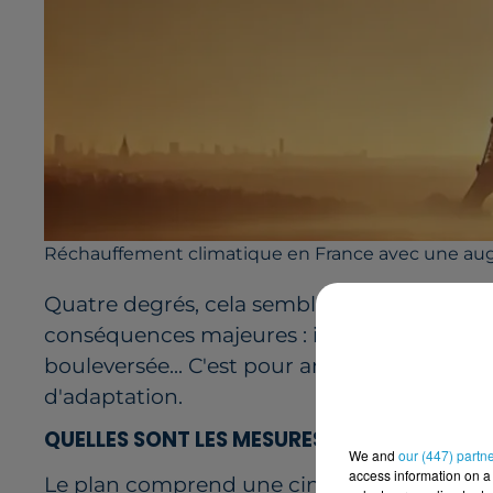
Réchauffement climatique en France avec une au
Quatre degrés, cela semble peu, non ? Pou
conséquences majeures : inondations fréqu
bouleversée... C'est pour anticiper ces ri
d'adaptation.
QUELLES SONT LES MESURES PRINCIPALES DE
We and
our (447) partn
access information on a 
Le plan comprend une cinquantaine de me