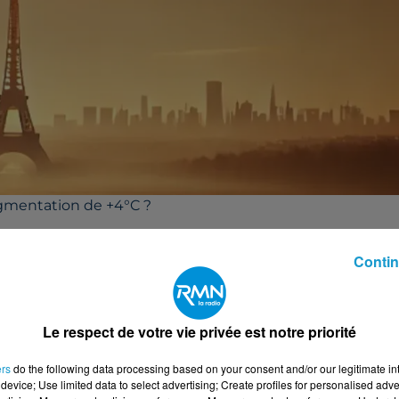
gmentation de +4°C ?
rtant, cette augmentation pourrait avoir des
Contin
entes, canicules extrêmes, agriculture
sques que le gouvernement lance ce nouveau plan
Le respect de votre vie privée est notre priorité
 CE PLAN ?
ers
do the following data processing based on your consent and/or our legitimate int
device; Use limited data to select advertising; Create profiles for personalised adver
sures concrètes, comme :