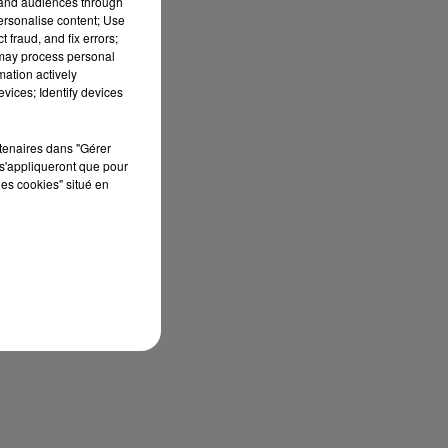
tand audiences through
personalise content; Use
 fraud, and fix errors;
 may process personal
mation actively
vices; Identify devices
rtenaires dans "Gérer
s'appliqueront que pour
les cookies" situé en