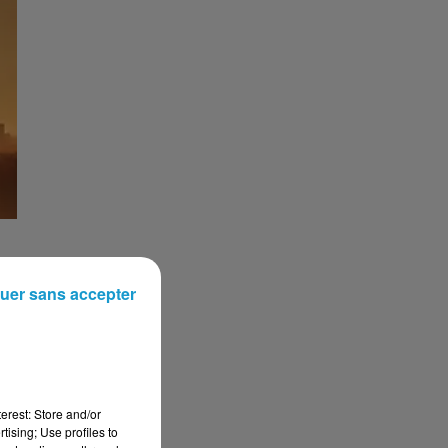
uer sans accepter
erest: Store and/or
tising; Use profiles to