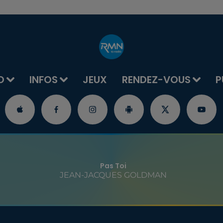
O
INFOS
JEUX
RENDEZ-VOUS
P
Pas Toi
JEAN-JACQUES GOLDMAN