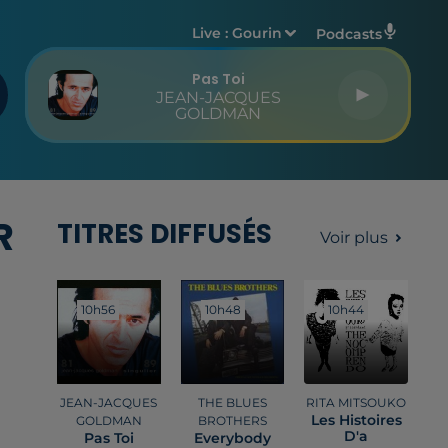
Live :
Gourin
Podcasts
Pas Toi
JEAN-JACQUES
GOLDMAN
R
TITRES DIFFUSÉS
Voir plus
10h56
10h56
10h48
10h48
10h44
10h44
JEAN-JACQUES
THE BLUES
RITA MITSOUKO
Les Histoires
GOLDMAN
BROTHERS
D'a
Pas Toi
Everybody