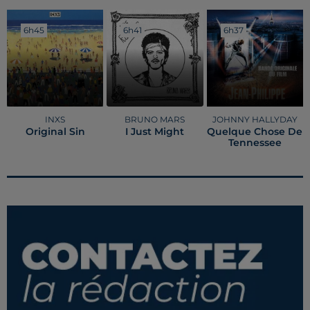
6h45
6h45
6h41
6h41
6h37
6h37
INXS
BRUNO MARS
JOHNNY HALLYDAY
Original Sin
I Just Might
Quelque Chose De
Tennessee