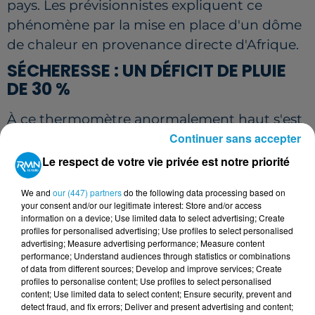
pays. Les prévisionnistes expliquent ce
phénomène par la mise en place d'un dôme
de chaleur en provenance directe d'Afrique.
SÉCHERESSE : UN DÉFICIT DE PLUIE
DE 30 %
À ce thermomètre anormalement haut s'est
Continuer sans accepter
couplé un manque criant de précipitations.
Météo-France met en avant un mois d'avril
Le respect de votre vie privée est notre priorité
particulièrement sec. Sur l'ensemble de la
We and
our (447) partners
do the following data processing based on
saison, le déficit pluviométrique atteint 30 %
your consent and/or our legitimate interest: Store and/or access
à l'échelle nationale. Ce printemps 2026
information on a device; Use limited data to select advertising; Create
profiles for personalised advertising; Use profiles to select personalised
s'inscrit ainsi parmi les dix printemps les
advertising; Measure advertising performance; Measure content
moins arrosés observés au cours de la
performance; Understand audiences through statistics or combinations
of data from different sources; Develop and improve services; Create
période 1959-2026.
profiles to personalise content; Use profiles to select personalised
content; Use limited data to select content; Ensure security, prevent and
L'association de ces deux facteurs, des
detect fraud, and fix errors; Deliver and present advertising and content;