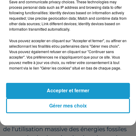
Save and communicate privacy choices. These technologies may
températures estivales et une absence de
process personal data such as IP address and browsing data to offer
pluie, a eu des conséquences directes et
following functionalities: Identify devices based on information actively
requested; Use precise geolocation data; Match and combine data from
visibles sur l'environnement. Une situation
other data sources; Link different devices; Identify devices based on
qui fait peser de lourdes inquiétudes sur
information transmitted automatically.
l'état des nappes phréatiques et des cours
Vous pouvez accepter en cliquant sur "Accepter et fermer", ou affiner en
d'eau alors que l'été météorologique ne fait
sélectionnant les finalités et/ou partenaires dans "Gérer mes choix".
Vous pouvez également refuser en cliquant sur "Continuer sans
que commencer.
accepter". Vos préférences ne s'appliqueront que pour ce site. Vous
pouvez mettre à jour vos choix, ou retirer votre consentement à tout
LA MARQUE DU CHANGEMENT
moment via le lien "Gérer les cookies" situé en bas de chaque page.
CLIMATIQUE
Pour la communauté scientifique, ces
Accepter et fermer
anomalies répétées ne doivent rien au
hasard. Sous l'effet du changement
Gérer mes choix
climatique global, provoqué par
l'accumulation de dioxyde de carbone issue
de l'utilisation massive des énergies fossiles