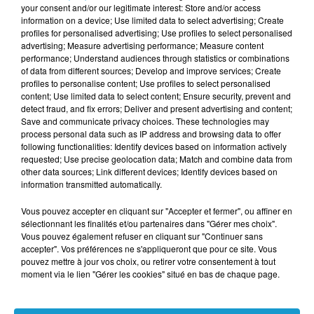
your consent and/or our legitimate interest: Store and/or access
SPECTACLE ?
information on a device; Use limited data to select advertising; Create
profiles for personalised advertising; Use profiles to select personalised
Pour admirer pleinement ces centaines
advertising; Measure advertising performance; Measure content
performance; Understand audiences through statistics or combinations
d’éclairs célestes, mieux vaut s’éloigner des
of data from different sources; Develop and improve services; Create
villes, sources majeures de pollution
profiles to personalise content; Use profiles to select personalised
content; Use limited data to select content; Ensure security, prevent and
lumineuse. Pas besoin de télescope : laisser
detect fraud, and fix errors; Deliver and present advertising and content;
Save and communicate privacy choices. These technologies may
ses yeux s’habituer une dizaine de minutes à
process personal data such as IP address and browsing data to offer
l’obscurité suffit. Le bord de mer, les
following functionalities: Identify devices based on information actively
requested; Use precise geolocation data; Match and combine data from
hauteurs ou un champ ouvert sont les
other data sources; Link different devices; Identify devices based on
meilleurs points d’observation. Et si les
information transmitted automatically.
nuages s’en mêlent, les nuits précédant ou
Vous pouvez accepter en cliquant sur "Accepter et fermer", ou affiner en
suivant le pic offriront elles aussi quelques
sélectionnant les finalités et/ou partenaires dans "Gérer mes choix".
Vous pouvez également refuser en cliquant sur "Continuer sans
météores, en quantité moindre.
accepter". Vos préférences ne s'appliqueront que pour ce site. Vous
pouvez mettre à jour vos choix, ou retirer votre consentement à tout
La Cité de l’Espace de Toulouse insiste sur un
moment via le lien "Gérer les cookies" situé en bas de chaque page.
dernier détail crucial : ne créez pas vous-
même de lumière. Terrasses et balcons