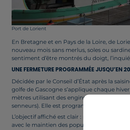
Port de Lorient
En Bretagne et en Pays de la Loire, de Lorie
nouveau mois sans merlus, soles ou sardines.
sentiment d’être montrés du doigt, l’inqui
UNE FERMETURE PROGRAMMÉE JUSQU’EN 2
Décidée par le Conseil d’État après la saisi
golfe de Gascogne s’applique chaque hiver 
mètres utilisant des engins jugés à risque p
senneurs). Elle est programmée du 22 janvie
L’objectif affiché est clair : ramener la mor
avec le maintien des populations, alors qu