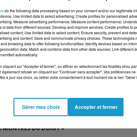
toire Pelagis montrent qu’en 2025, la fermeture
ers
do the following data processing based on your consent and/or our legitimate int
s accidentelles, ce qui conforte les autorités
device; Use limited data to select advertising; Create profiles for personalised adver
vertising; Measure advertising performance; Measure content performance; Unders
ns of data from different sources; Develop and improve services; Create profiles to 
SE SUR LES FAMILLES
alised content; Use limited data to select content; Ensure security, prevent and detect
ertising and content; Save and communicate privacy choices. These technologies
and browsing data to offer following functionalities: Identify devices based on infor
orient ou Audierne vivent directement au
eolocation data; Match and combine data from other data sources; Link different de
ne (Finistère), 16 bateaux sur 45 ont déjà été
nsmitted automatically.
25 ; en 2026, la même flotte se prépare à refaire
cliquant sur "Accepter et fermer", ou affiner en sélectionnant les finalités et/ou pa
 les traites des bateaux.
 également refuser en cliquant sur "Continuer sans accepter". Vos préférences ne 
tre à jour vos choix, ou retirer votre consentement à tout moment via le lien "Gérer 
fie moins de ventes en criée, moins de travail
n, le transport. En 2024, la baisse de
t 1 000 tonnes de poissons en février dans
Gérer mes choix
Accepter et fermer
t les sénateurs ont pointé des conséquences
 indemnisations.
TRE MONTRÉS DU DOIGT »