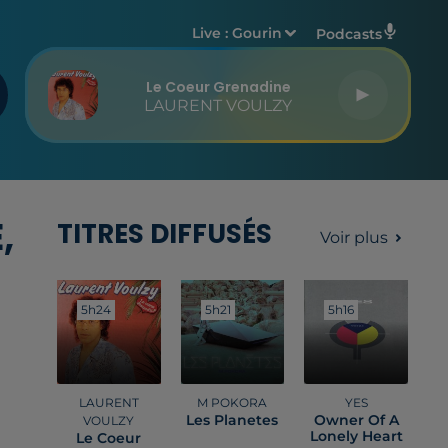
Live :
Gourin
Podcasts
Le Coeur Grenadine
LAURENT VOULZY
,
TITRES DIFFUSÉS
Voir plus
5h24
5h24
5h21
5h21
5h16
5h16
LAURENT
M POKORA
YES
Les Planetes
Owner Of A
VOULZY
Lonely Heart
Le Coeur