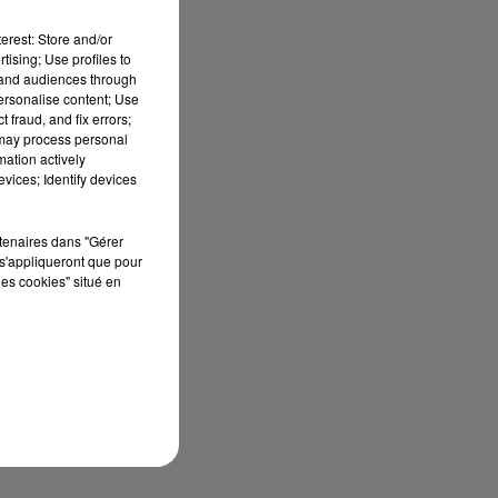
 a
erest: Store and/or
tising; Use profiles to
tand audiences through
personalise content; Use
 fraud, and fix errors;
 may process personal
mation actively
vices; Identify devices
rtenaires dans "Gérer
s'appliqueront que pour
les cookies" situé en