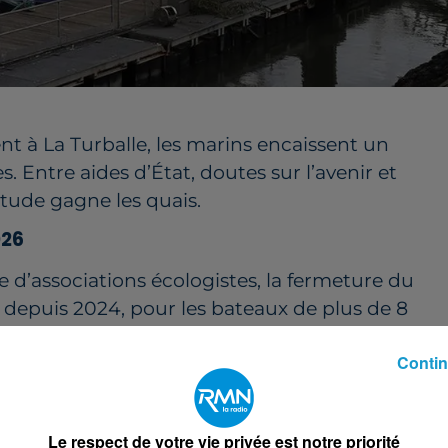
nt à La Turballe, les marins encaissent un
 Entre aides d’État, doutes sur l’avenir et
étude gagne les quais.
026
ne d’associations écologistes, la fermeture du
depuis 2024, pour les bateaux de plus de 8
our les dauphins (fileyeurs, certains chaluts,
Contin
r au 20 février… jusqu’en 2026 inclus.
talité des petits cétacés sous un seuil compatible
e les échouages hivernaux ont explosé ces
Le respect de votre vie privée est notre priorité