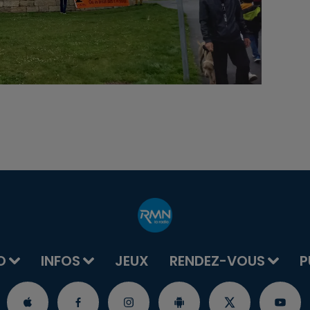
O
INFOS
JEUX
RENDEZ-VOUS
P