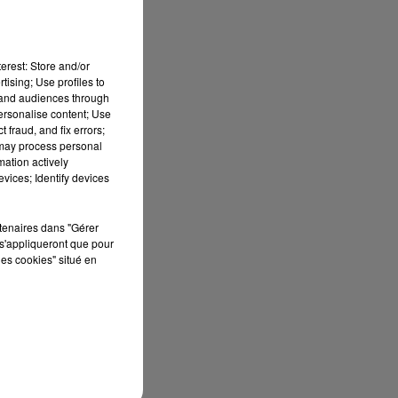
erest: Store and/or
tising; Use profiles to
tand audiences through
personalise content; Use
 fraud, and fix errors;
 may process personal
mation actively
vices; Identify devices
n.
rtenaires dans "Gérer
s'appliqueront que pour
les cookies" situé en