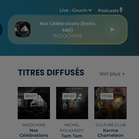
Live :
Gourin
Podcasts
Nos Célébrations (radio
Edit)
INDOCHINE
TITRES DIFFUSÉS
Voir plus
18h07
18h07
18h03
18h03
17h56
17h56
INDOCHINE
MICHEL
CULTURE CLUB
Nos
Karma
POLNAREFF
Célébrations
Chameleon
Tam Tam