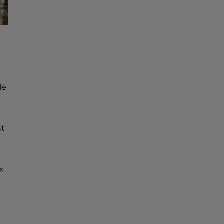
le
nt
x