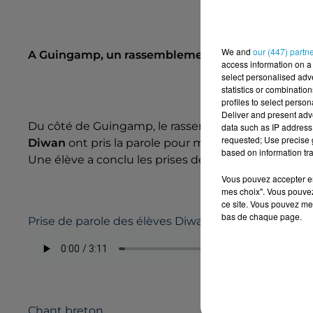
We and
our (447) partn
A Guingamp, un rassemblement dans une bonn
access information on a 
select personalised ad
statistics or combinatio
profiles to select person
Deliver and present adv
Du côté de Guingamp, le rassemblement a commencé
data such as IP address 
requested; Use precise g
Diwan
ont pris la parole pour montrer l’importance
based on information tra
Une élève a conclu les prises de parole par un cha
Vous pouvez accepter en 
mes choix". Vous pouvez
ce site. Vous pouvez met
bas de chaque page.
Prise de parole des élèves Diwan
Chant breton