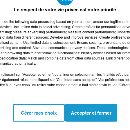
Le respect de votre vie privée est notre priorité
ers
do the following data processing based on your consent and/or our legitimate int
e ambiance
device; Use limited data to select advertising; Create profiles for personalised adver
vertising; Measure advertising performance; Measure content performance; Unders
ns of data from different sources; Develop and improve services; Create profiles to 
alised content; Use limited data to select content; Ensure security, prevent and detect
ertising and content; Save and communicate privacy choices. These technologies
 place de la gare vers 13H30. Des élèves de lycées
and browsing data to offer following functionalities: Identify devices based on infor
eolocation data; Match and combine data from other data sources; Link different de
 de la culture bretonne dans le quotidien de notre régio
nsmitted automatically.
nt breton,
Karantez vro
de Anjela Duval .
cliquant sur "Accepter et fermer", ou affiner en sélectionnant les finalités et/ou pa
 également refuser en cliquant sur "Continuer sans accepter". Vos préférences ne 
tre à jour vos choix, ou retirer votre consentement à tout moment via le lien "Gérer 
Gérer mes choix
Accepter et fermer