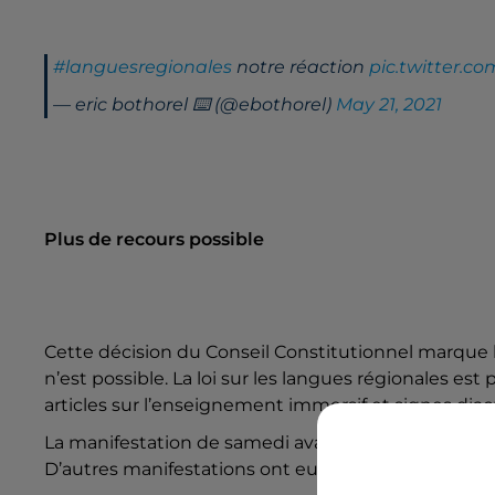
#languesregionales
notre réaction
pic.twitter.c
— eric bothorel ⌨️ (@ebothorel)
May 21, 2021
Plus de recours possible
Cette décision du Conseil Constitutionnel marque 
n’est possible. La loi sur les langues régionales est
articles sur l’enseignement immersif et signes diac
La manifestation de samedi avait pour but de mont
D’autres manifestations ont eu lieu en France, à 