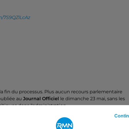
om/7S9QZlLcAz
la fin du processus. Plus aucun recours parlementaire
 publiée au
Journal Officiel
le dimanche 23 mai, sans les
ritiques dans l'administration.
Contin
rer la contestation des bretons contre cette censure.
Bayonne (Pays Basque) et Perpignan (Catalogne).