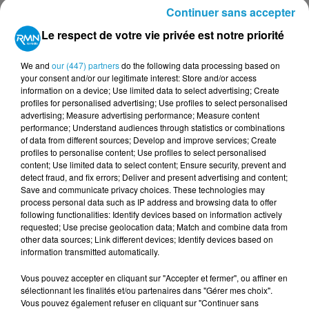
décédé » peut apparaître jusque dans les
Continuer sans accepter
fichiers médicaux, empêchant l’accès aux
Le respect de votre vie privée est notre priorité
soins. Certaines familles se voient même
réclamer le remboursement de pensions
We and
our (447) partners
do the following data processing based on
jugées « indûment perçues ».
your consent and/or our legitimate interest: Store and/or access
information on a device; Use limited data to select advertising; Create
UN COMBAT DE PATIENCE
profiles for personalised advertising; Use profiles to select personalised
advertising; Measure advertising performance; Measure content
performance; Understand audiences through statistics or combinations
La clé, c’est le certificat de vie. Délivré par
of data from different sources; Develop and improve services; Create
votre mairie sur présentation d’une pièce
profiles to personalise content; Use profiles to select personalised
content; Use limited data to select content; Ensure security, prevent and
d’identité, ce document officiel atteste noir
detect fraud, and fix errors; Deliver and present advertising and content;
Save and communicate privacy choices. These technologies may
sur blanc que vous êtes bel et bien en vie.
process personal data such as IP address and browsing data to offer
D’autres justificatifs peuvent être exigés :
following functionalities: Identify devices based on information actively
requested; Use precise geolocation data; Match and combine data from
acte de naissance récent, copie de carte
other data sources; Link different devices; Identify devices based on
d’identité, livret de famille, justificatif de
information transmitted automatically.
domicile… Autant de preuves à envoyer
Vous pouvez accepter en cliquant sur "Accepter et fermer", ou affiner en
rapidement à la caisse de retraite, à la CPAM
sélectionnant les finalités et/ou partenaires dans "Gérer mes choix".
Vous pouvez également refuser en cliquant sur "Continuer sans
ou à tout autre organisme concerné.