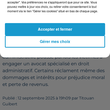
accepter". Vos préférences ne s'appliqueront que pour ce site. Vous
pouvez mettre à jour vos choix, ou retirer votre consentement à tout
Dans le meilleur des cas, la régularisation
moment via le lien "Gérer les cookies" situé en bas de chaque page.
intervient en quelques semaines. Mais
certaines victimes témoignent d’un véritable
Accepter et fermer
calvaire qui peut durer des mois, voire des
années.
Gérer mes choix
Relances régulières, appels quotidiens,
accumulation de documents… la lenteur
administrative pousse parfois les victimes à
engager un avocat spécialisé en droit
administratif. Certains réclament même des
dommages et intérêts pour préjudice moral
et perte de revenus.
Publié : 12 septembre 2025 à 19h09 par Titouan
Guibert