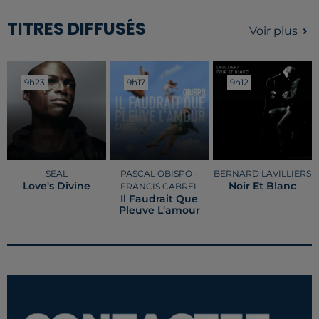
TITRES DIFFUSÉS
Voir plus
9h23
9h23
9h17
9h17
9h12
9h12
SEAL
PASCAL OBISPO -
BERNARD LAVILLIERS
Love's Divine
Noir Et Blanc
FRANCIS CABREL
Il Faudrait Que
Pleuve L'amour