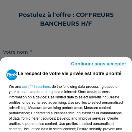
Postulez à l'offre : COFFREURS
BANCHEURS H/F
Votre nom
*
Continuer sans accepter
Le respect de votre vie privée est notre priorité
We and
our (447) partners
do the following data processing based on
Votre e-mail
*
your consent and/or our legitimate interest: Store and/or access
information on a device; Use limited data to select advertising; Create
profiles for personalised advertising; Use profiles to select personalised
advertising; Measure advertising performance; Measure content
performance; Understand audiences through statistics or combinations
of data from different sources; Develop and improve services; Create
Votre n° de téléphone
*
profiles to personalise content; Use profiles to select personalised
content; Use limited data to select content; Ensure security, prevent and