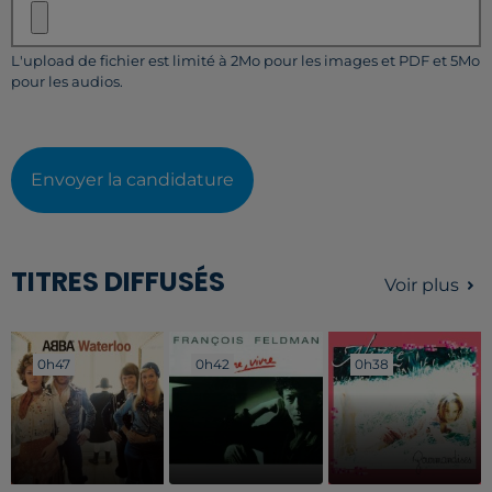
L'upload de fichier est limité à 2Mo pour les images et PDF et 5Mo
pour les audios.
Envoyer la candidature
TITRES DIFFUSÉS
Voir plus
0h47
0h47
0h42
0h42
0h38
0h38