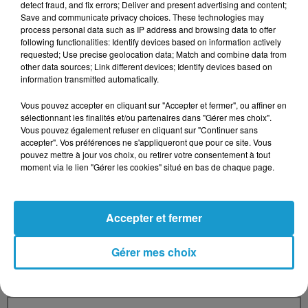
detect fraud, and fix errors; Deliver and present advertising and content;
Save and communicate privacy choices. These technologies may
process personal data such as IP address and browsing data to offer
following functionalities: Identify devices based on information actively
requested; Use precise geolocation data; Match and combine data from
Votre message
*
other data sources; Link different devices; Identify devices based on
information transmitted automatically.
Vous pouvez accepter en cliquant sur "Accepter et fermer", ou affiner en
sélectionnant les finalités et/ou partenaires dans "Gérer mes choix".
Vous pouvez également refuser en cliquant sur "Continuer sans
accepter". Vos préférences ne s'appliqueront que pour ce site. Vous
pouvez mettre à jour vos choix, ou retirer votre consentement à tout
moment via le lien "Gérer les cookies" situé en bas de chaque page.
Taille maximum : 500 caractères
Votre CV
Accepter et fermer
Gérer mes choix
L'upload de fichier est limité à 2Mo pour les images et PDF et 5Mo
pour les audios.
Votre lettre de motivation