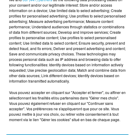
SOULAGEMENT ET SCEPTICISME
your consent and/or our legitimate interest: Store and/or access
information on a device; Use limited data to select advertising; Create
Côté parents, beaucoup saluent une
profiles for personalised advertising; Use profiles to select personalised
décision « nécessaire et attendue ». Les
advertising; Measure advertising performance; Measure content
performance; Understand audiences through statistics or combinations
témoignages évoquent des enfants épuisés
of data from different sources; Develop and improve services; Create
profiles to personalise content; Use profiles to select personalised
par l’usage intensif du téléphone ou victimes
content; Use limited data to select content; Ensure security, prevent and
d’agressions en ligne.
detect fraud, and fix errors; Deliver and present advertising and content;
Save and communicate privacy choices. These technologies may
Mais pour les jeunes, le ton est différent.
process personal data such as IP address and browsing data to offer
following functionalities: Identify devices based on information actively
Certains estiment que le gouvernement « ne
requested; Use precise geolocation data; Match and combine data from
comprend pas la réalité du numérique » et
other data sources; Link different devices; Identify devices based on
information transmitted automatically.
que l’interdiction « ne changera rien ».
Beaucoup se tournent déjà vers des
Vous pouvez accepter en cliquant sur "Accepter et fermer", ou affiner en
sélectionnant les finalités et/ou partenaires dans "Gérer mes choix".
applications encore tolérées, comme
Vous pouvez également refuser en cliquant sur "Continuer sans
Lemon8 ou Yobe, dont les téléchargements
accepter". Vos préférences ne s'appliqueront que pour ce site. Vous
pouvez mettre à jour vos choix, ou retirer votre consentement à tout
explosent depuis l’annonce.
moment via le lien "Gérer les cookies" situé en bas de chaque page.
LA FRANCE PRÊTE À EMBOÎTER LE