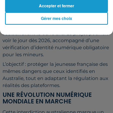
PAS ?
Accepter et fermer
Emmanuel Macron a récemment confirmé
Gérer mes choix
son souhait de créer une législation
équivalente, interdisant l’accès aux réseaux
sociaux avant 15 ou 16 ans. Le projet pourrait
voir le jour dès 2026, accompagné d’une
vérification d’identité numérique obligatoire
pour les mineurs.
L’objectif : protéger la jeunesse française des
mêmes dangers que ceux identifiés en
Australie, tout en adaptant la régulation aux
réalités des plateformes.
UNE RÉVOLUTION NUMÉRIQUE
MONDIALE EN MARCHE
Cette interdiction australienne marque un