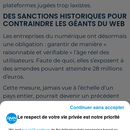
plateformes jugées trop laxistes.
DES SANCTIONS HISTORIQUES POUR
CONTRAINDRE LES GÉANTS DU WEB
Les entreprises du numérique ont désormais
une obligation : garantir de manière «
raisonnable et vérifiable » l’âge réel des
utilisateurs. Faute de quoi, elles s’exposent à
des amendes pouvant atteindre 28 millions
d’euros.
Cette mesure, jamais vue à l’échelle d’un
pays entier, pourrait devenir un précédent
international. Plusieurs gouvernements
Continuer sans accepter
étudient déjà l’efficacité du dispositif.
Le respect de votre vie privée est notre priorité
UNE SOCIÉTÉ PARTAGÉE ENTRE
We and
our (447) partners
do the following data processing based on