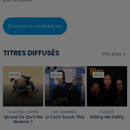
pour les audios.
Envoyer la candidature
TITRES DIFFUSÉS
Voir plus
4h48
4h48
4h44
4h44
4h40
4h40
CLAUDIO CAPÉO
MC HAMMER
FUGEES
Qu'est-Ce Qu'il Me
U Can't Touch This
Killing Me Softly
Restera ?