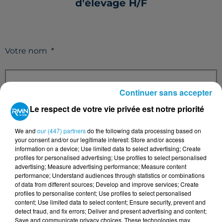
d'élevage H/F
Votre nom
*
Continuer sans accepter
Le respect de votre vie privée est notre priorité
Votre e-mail
*
We and
our (447) partners
do the following data processing based on
your consent and/or our legitimate interest: Store and/or access
information on a device; Use limited data to select advertising; Create
profiles for personalised advertising; Use profiles to select personalised
advertising; Measure advertising performance; Measure content
Votre n° de téléphone
*
performance; Understand audiences through statistics or combinations
of data from different sources; Develop and improve services; Create
profiles to personalise content; Use profiles to select personalised
content; Use limited data to select content; Ensure security, prevent and
detect fraud, and fix errors; Deliver and present advertising and content;
Save and communicate privacy choices. These technologies may