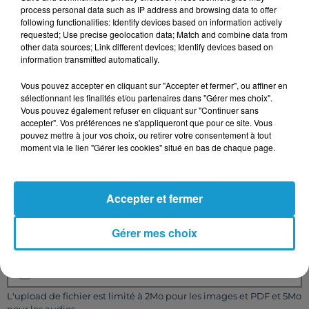
Votre message
*
process personal data such as IP address and browsing data to offer
following functionalities: Identify devices based on information actively
requested; Use precise geolocation data; Match and combine data from
other data sources; Link different devices; Identify devices based on
information transmitted automatically.
Vous pouvez accepter en cliquant sur "Accepter et fermer", ou affiner en
sélectionnant les finalités et/ou partenaires dans "Gérer mes choix".
Vous pouvez également refuser en cliquant sur "Continuer sans
Taille maximum : 500 caractères
accepter". Vos préférences ne s'appliqueront que pour ce site. Vous
pouvez mettre à jour vos choix, ou retirer votre consentement à tout
Votre CV
moment via le lien "Gérer les cookies" situé en bas de chaque page.
Accepter et fermer
L'upload de fichier est limité à 2Mo pour les images et PDF et 5Mo
pour les audios.
Gérer mes choix
Votre lettre de motivation
L'upload de fichier est limité à 2Mo pour les images et PDF et 5Mo