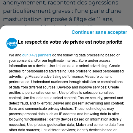
anonymement, racontent des agressions
particulièrement graves : l'une parle d'une
masturbation imposée à l’âge de 11 ans,
l'autre d'une fellation forcée à 15 ans.
Continuer sans accepter
UN DISPOSITIF INÉDIT DE
Le respect de votre vie privée est notre priorité
RÉPARATION
We and
our (447) partners
do the following data processing based on
Face à l’ampleur des témoignages –
your consent and/or our legitimate interest: Store and/or access
information on a device; Use limited data to select advertising; Create
désormais au nombre de 45 – Emmaüs et la
profiles for personalised advertising; Use profiles to select personalised
Conférence des évêques de France ont
advertising; Measure advertising performance; Measure content
performance; Understand audiences through statistics or combinations
annoncé conjointement la création d’un
of data from different sources; Develop and improve services; Create
dispositif de réparation financière. Ce
profiles to personalise content; Use profiles to select personalised
content; Use limited data to select content; Ensure security, prevent and
mécanisme, prévu pour entrer en vigueur en
detect fraud, and fix errors; Deliver and present advertising and content;
septembre, ne sera pas limité dans le temps
Save and communicate privacy choices. These technologies may
process personal data such as IP address and browsing data to offer
et restera accessible à toute nouvelle victime.
following functionalities: Identify devices based on information actively
requested; Use precise geolocation data; Match and combine data from
L’objectif affiché est clair : reconnaître,
other data sources; Link different devices; Identify devices based on