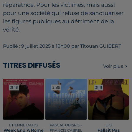
réparatrice. Pour les victimes, mais aussi
pour une société qui refuse de sanctuariser
les figures publiques au détriment de la
vérité.
Publié : 9 juillet 2025 à 18h00 par Titouan GUIBERT
TITRES DIFFUSÉS
Voir plus
3h18
3h18
3h15
3h15
3h11
3h11
ETIENNE DAHO
PASCAL OBISPO -
LIO
Week End A Rome
Fallait Pas
FRANCIS CABREL