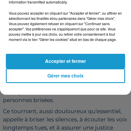
information transmitted automatically.
écouter, et accompagner les victimes dans
un cadre respectueux.
Vous pouvez accepter en cliquant sur "Accepter et fermer", ou affiner en
sélectionnant les finalités et/ou partenaires dans "Gérer mes choix".
UN DEVOIR DE MÉMOIRE, UNE
Vous pouvez également refuser en cliquant sur "Continuer sans
EXIGENCE DE JUSTICE
accepter". Vos préférences ne s'appliqueront que pour ce site. Vous
pouvez mettre à jour vos choix, ou retirer votre consentement à tout
moment via le lien "Gérer les cookies" situé en bas de chaque page.
Alors que la figure de l’abbé Pierre continue
d’occuper une place majeure dans la
mémoire collective française, ces nouvelles
Accepter et fermer
accusations poussent à une réévaluation
critique de son héritage. Derrière l’image du
Gérer mes choix
résistant et du défenseur des sans-abris,
émergent les récits bouleversants de
personnes brisées.
Ce tournant, aussi douloureux qu’essentiel,
appelle à briser les silences, à écouter les voix
longtemps tues, et à assurer une justice