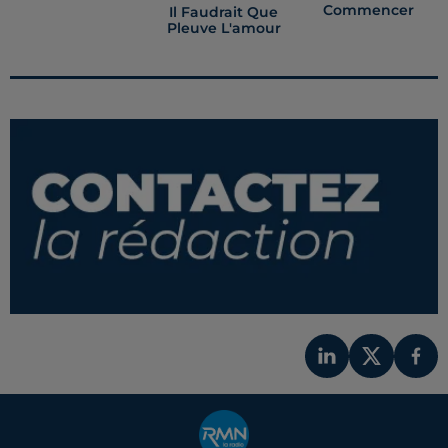
Commencer
Il Faudrait Que
Pleuve L'amour