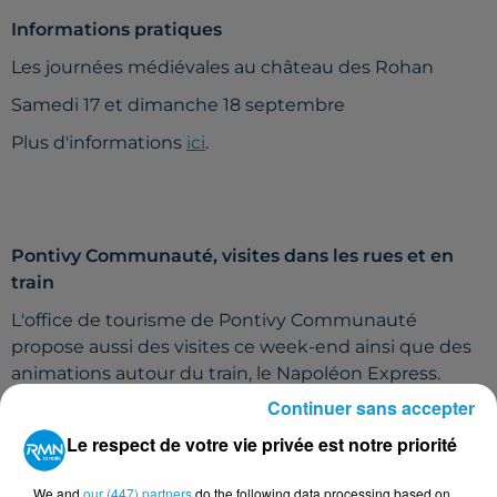
Informations pratiques
Les journées médiévales au château des Rohan
Samedi 17 et dimanche 18 septembre
Plus d'informations
ici
.
Pontivy Communauté, visites dans les rues et en
train
L'office de tourisme de Pontivy Communauté
propose aussi des visites ce week-end ainsi que des
animations autour du train, le Napoléon Express.
Continuer sans accepter
Les animations de Pontivy Communauté ce week-
Le respect de votre vie privée est notre priorité
end.
We and
our (447) partners
do the following data processing based on