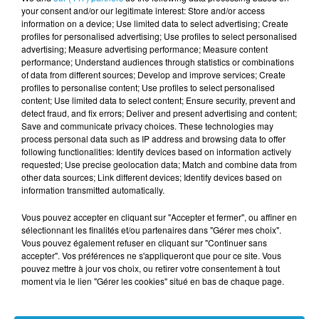
your consent and/or our legitimate interest: Store and/or access
information on a device; Use limited data to select advertising; Create
profiles for personalised advertising; Use profiles to select personalised
advertising; Measure advertising performance; Measure content
performance; Understand audiences through statistics or combinations
of data from different sources; Develop and improve services; Create
profiles to personalise content; Use profiles to select personalised
Informations pratiques
content; Use limited data to select content; Ensure security, prevent and
detect fraud, and fix errors; Deliver and present advertising and content;
Office de tourisme de Pontivy Communauté
Save and communicate privacy choices. These technologies may
process personal data such as IP address and browsing data to offer
Renseignements au 02 97 25 04 10 ou
ici
.
following functionalities: Identify devices based on information actively
requested; Use precise geolocation data; Match and combine data from
other data sources; Link different devices; Identify devices based on
information transmitted automatically.
Des cocottes pour en apprendre plus sur le
Vous pouvez accepter en cliquant sur "Accepter et fermer", ou affiner en
patrimoine
sélectionnant les finalités et/ou partenaires dans "Gérer mes choix".
Vous pouvez également refuser en cliquant sur "Continuer sans
Le Pays d'art et d'histoire propose 35 cocottes du
accepter". Vos préférences ne s'appliqueront que pour ce site. Vous
pouvez mettre à jour vos choix, ou retirer votre consentement à tout
patrimoine.
moment via le lien "Gérer les cookies" situé en bas de chaque page.
Les cocottes du patrimoine.