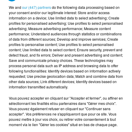
Les cartes grises pourraient suivre la même
We and
our (447) partners
do the following data processing based on
your consent and/or our legitimate interest: Store and/or access
tendance. Ce sont les régions qui fixent le prix du
information on a device; Use limited data to select advertising; Create
cheval fiscal. Le budget de la Bretagne a été discuté
profiles for personalised advertising; Use profiles to select personalised
par les élus du Conseil Régional le 17 décembre
advertising; Measure advertising performance; Measure content
performance; Understand audiences through statistics or combinations
dernier et le prix de celui ci devrait bien augmenter.
of data from different sources; Develop and improve services; Create
Certes l’augmentation prévue n’est que de 35
profiles to personalise content; Use profiles to select personalised
centimes, mais à 51 € 35 cela ferait du cheval fiscal
content; Use limited data to select content; Ensure security, prevent and
detect fraud, and fix errors; Deliver and present advertising and content;
Breton le plus cher de France. Concrètement, pour
Save and communicate privacy choices. These technologies may
un propriétaire d’une Dacia Sandero, la voiture la plus
process personal data such as IP address and browsing data to offer
vendue en France au particulier l'an dernier, en
following functionalities: Identify devices based on information actively
requested; Use precise geolocation data; Match and combine data from
prenant un modèle essence de 2019, le coût de la
other data sources; Link different devices; Identify devices based on
carte grise passerait de 204 € à 205 € et 50 centimes.
information transmitted automatically.
Vous pouvez accepter en cliquant sur "Accepter et fermer", ou affiner en
sélectionnant les finalités et/ou partenaires dans "Gérer mes choix".
Et puis si vous êtes propriétaire d’un bien immobilier,
Vous pouvez également refuser en cliquant sur "Continuer sans
la taxe foncière devrait aussi augmenter. Selon
accepter". Vos préférences ne s'appliqueront que pour ce site. Vous
l’Institut National de Statistique et des Etudes
pouvez mettre à jour vos choix, ou retirer votre consentement à tout
moment via le lien "Gérer les cookies" situé en bas de chaque page.
Economiques (INSEE), la hausse s’élèverait à 3,4 %,