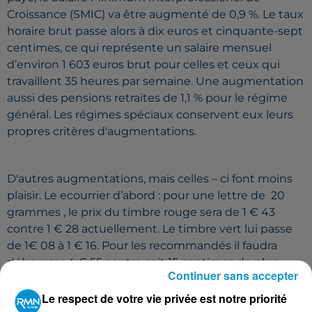
Croissance (SMIC) va être augmenté de 0,9 %. Le taux
horaire brut passe alors à dix euros et cinquante-sept
centimes, ce qui représente un salaire mensuel
d’environ 1 603 euros brut pour celles et ceux qui
travaillent 35 heures par semaine. Une augmentation
aussi des pensions retraites de 1,1 % pour le régime
général. Les régimes spéciaux conservent eux leurs
propres critères d'augmentations.
D'autres augmentations, mais celles – ci font moins
plaisir. Le ecourrier d’abord : pour une lettre de 20
grammes , le prix du timbre rouge sera de 1 € 43
contre 1 € 28 actuellement. Le timbre vert lui passe
de 1€ 08 à 1 € 16. Pour les recommandés il faudra
débourser 4 € 55 contre soit 15 centimes de plus
Continuer sans accepter
qu’aujourd’hui.
Le respect de votre vie privée est notre priorité