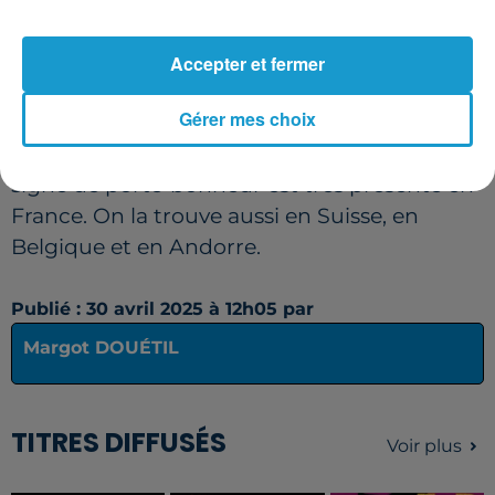
français. Le muguet sauvage, lui, se trouve
partout en France, excepté dans le pourtour
Accepter et fermer
méditerranéen. Il représente environ 10 % du
er
muguet vendu le 1
mai.
Gérer mes choix
Cette tradition de s'offrir du muguet en
signe de porte-bonheur est très présente en
France. On la trouve aussi en Suisse, en
Belgique et en Andorre.
Publié : 30 avril 2025 à 12h05 par
Margot DOUÉTIL
TITRES DIFFUSÉS
Voir plus