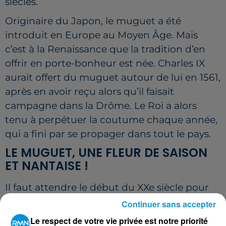
siècles.
Originaire du Japon, le muguet a été
introduit en Europe au Moyen Âge. Mais
c’est à la Renaissance que la tradition d’en
offrir en porte-bonheur est née.
Charles IX
aurait offert du muguet autour de lui en 1561,
après en avoir reçu alors qu’il faisait
campagne dans la Drôme. Le Roi a alors
tenu à perpétuer la coutume chaque année,
qui a fini par se propager dans tout le pays.
LE MUGUET, UNE FLEUR DE SAISON
ET NANTAISE !
Il faut attendre le début du XXe siècle pour
que le muguet devienne officiellement le
Continuer sans accepter
symbole du 1er mai, d’abord à Paris, puis
Le respect de votre vie privée est notre priorité