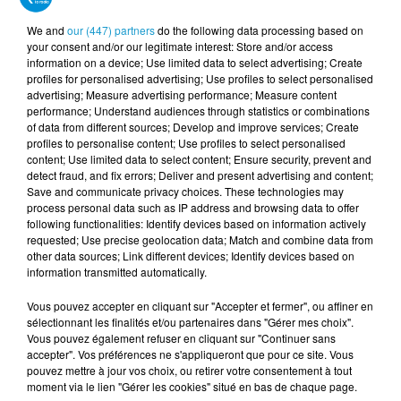
dans toute la France à partir de la moitié du
XXe siècle. Et, si cette fleur s’est imposée à
We and
our (447) partners
do the following data processing based on
your consent and/or our legitimate interest: Store and/or access
cette date, c’est aussi parce qu’elle fleurit au
information on a device; Use limited data to select advertising; Create
profiles for personalised advertising; Use profiles to select personalised
début du printemps.
Le muguet est, depuis
advertising; Measure advertising performance; Measure content
l’Antiquité, la plante idéale pour célébrer la
performance; Understand audiences through statistics or combinations
of data from different sources; Develop and improve services; Create
nouvelle saison et les beaux jours qui
profiles to personalise content; Use profiles to select personalised
reviennent. Quant à son côté porte-bonheur,
content; Use limited data to select content; Ensure security, prevent and
detect fraud, and fix errors; Deliver and present advertising and content;
son origine puise dans le langage des fleurs.
Save and communicate privacy choices. These technologies may
Le muguet symbolise la fougue de la
process personal data such as IP address and browsing data to offer
following functionalities: Identify devices based on information actively
jeunesse, la coquetterie et le retour du
requested; Use precise geolocation data; Match and combine data from
bonheur.
other data sources; Link different devices; Identify devices based on
information transmitted automatically.
Une affaire saisonnière donc, mais aussi
Vous pouvez accepter en cliquant sur "Accepter et fermer", ou affiner en
Nantaise !
Plus de 80 % des brins de muguet
sélectionnant les finalités et/ou partenaires dans "Gérer mes choix".
Vous pouvez également refuser en cliquant sur "Continuer sans
produits chaque année en France
accepter". Vos préférences ne s'appliqueront que pour ce site. Vous
proviennent de la région de Nantes,
pouvez mettre à jour vos choix, ou retirer votre consentement à tout
moment via le lien "Gérer les cookies" situé en bas de chaque page.
principale zone productrice du muguet